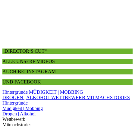
„DIRECTOR‘S CUT“
ALLE UNSERE VIDEOS
AUCH BEI INSTAGRAM
UND FACEBOOK
Hintergründe
MÜDIGKEIT | MOBBING
DROGEN | ALKOHOL
WETTBEWERB
MITMACHSTORIES
Hintergründe
Müdigkeit | Mobbing
Drogen | Alkohol
Wettbewerb
Mitmachstories